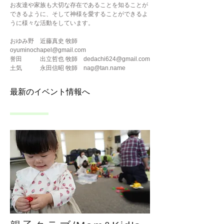
お友達や家族も大切な存在であることを知ることが
できるように、そして神様を愛することができるよ
うに様々な活動をしています。
おゆみ野
近藤真史 牧師
oyuminochapel@gmail.com
誉田 出立哲也 牧師
dedachi624@gmail.com
土気 永田信昭 牧師
nag@tan.name
最新のイベント情報へ