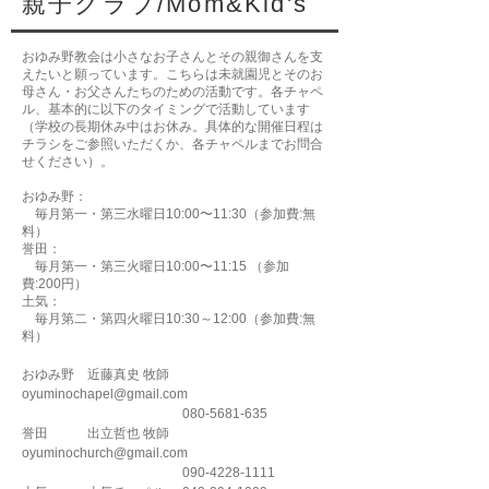
親子クラブ/Mom&Kid's
おゆみ野教会は小さなお子さんとその親御さんを支
えたいと願っています。こちらは未就園児とそのお
母さん・お父さんたちのための活動です。各チャペ
ル、基本的に以下のタイミングで活動しています
（学校の長期休み中はお休み。具体的な開催日程は
チラシをご参照いただくか、各チャペルまでお問合
せください）。
おゆみ野：
毎月第一・第三水曜日10:00〜11:30（参加費:無
料）
誉田：
毎月第一・第三火曜日10:00〜11:15 （参加
費:200円）
土気：
毎月第二・第四火曜日10:30～12:00（参加費:無
料）
おゆみ野
近藤真史 牧師
oyuminochapel@gmail.com
080-5681-635
誉田 出立哲也 牧師
oyuminochurch@gmail.com
090-4228-1111