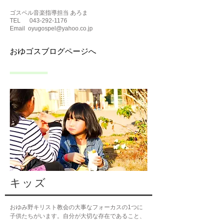
ゴスペル音楽指導担当 あろま
TEL
043-292-1176
Email
oyugospel@yahoo.co.jp
おゆゴスブログページへ
キッズ
おゆみ野キリスト教会の大事なフォーカスの1つに
子供たちがいます。自分が大切な存在であること、