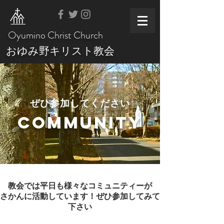
Oyumino Christ Church
おゆみ野キリスト教会
ぜひ参加してください
COmmunity
教会では平日も様々なコミュニティーが
さかんに
活動しています！
ぜひ参加してみて
下さい