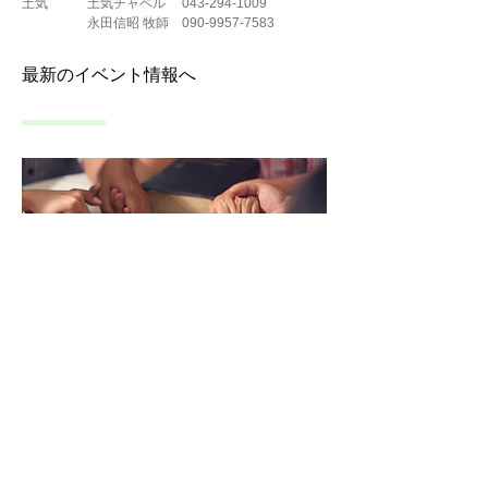
土気 土気チャペル
043-294-1009
永田信昭 牧師
090-9957-7583
最新のイベント情報へ
小グループ
私たちの教会は、3~6人ほどの小さな集まりでみ言
葉を分かち合い、互いのために祈り合う関係を大切
にしています。月に2~4回、継続的に集まる関係
は、私たちに人生の喜びも悲しみも分かちうコミュ