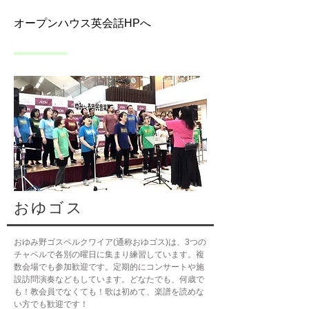
オープンハウス英会話HPへ
おゆゴス
おゆみ野ゴスペルクワイア(通称おゆゴス)は、3つの
チャペルで各別の曜日に集まり練習しています。複
数会場でも参加歓迎です。定期的にコンサートや施
設訪問演奏などもしています。どなたでも、何歳で
も！教会員でなくても！歌は初めて、楽譜を読めな
い方でも歓迎です！