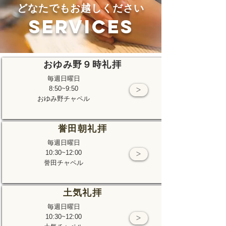
​どなたでもお越しください
SERVICES
おゆみ野９時礼拝
毎週日曜日
8:50~9:50
>
おゆみ野チャペル
誉田朝礼拝
毎週日曜日
10:30~12:00
>
誉田チャペル
土気礼拝
毎週日曜日
10:30~12:00
>