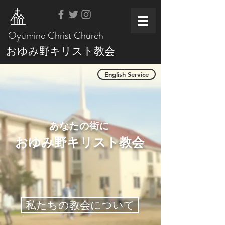
Oyumino Christ Church
おゆみ野キリスト教会
English Service
あなたの街に
おゆみ野キリスト教会
私たちの教会について