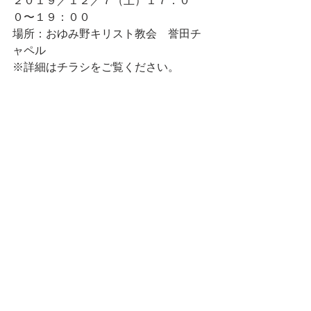
２０１９／１２／７（土）１７：０
０〜１９：００
場所：おゆみ野キリスト教会　誉田チ
ャペル
※詳細はチラシをご覧ください。