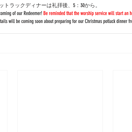
ットラックディナーは礼拝後、5：30から。
 coming of our Redeemer! 
Be reminded that the worship service will start an 
tails will be coming soon about preparing for our Christmas potluck dinner f