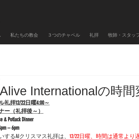
ム
私たちの教会
３つのチャペル
礼拝
牧師・スタッ
分
)Alive Internationalの
12/22日曜4:00～
ナー（礼拝後～）
ce & Potluck Dinner
 4pm – 6pm 
いするAIクリスマス礼拝は、
12/22日曜、時間は通常より遅