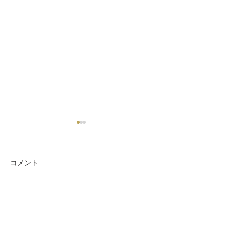
コメント
ゴスペルキッズ大募集
コメントを追加…
おゆみ野チャペ
映会