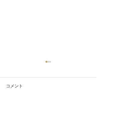
コメント
ゴスペルキッズ大募集
コメントを追加…
おゆみ野チャペ
映会