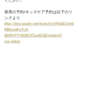
ください。
座席の予約/キッズケア予約は以下のリ
ンクより
https://docs.google.com/forms/d/e/1FAIpQLSc4yId
KjR0yezwPxxTLr8-
OD2fErFY7YrDCGKSJCIJuxHZJOA/viewform?
usp=dialog