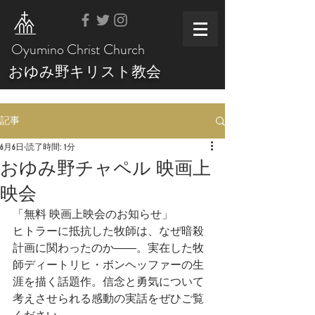
Oyumino Christ Church
おゆみ野キリスト教会
記事
6月6日
読了時間: 1分
おゆみ野チャペル 映画上
映会
「無料 映画上映会のお知らせ」
ヒトラーに抵抗した牧師は、なぜ暗殺
計画に関わったのか――。実在した牧
師ディートリヒ・ボンヘッファーの生
涯を描く話題作。信念と勇気について
考えさせられる感動の実話をぜひご覧